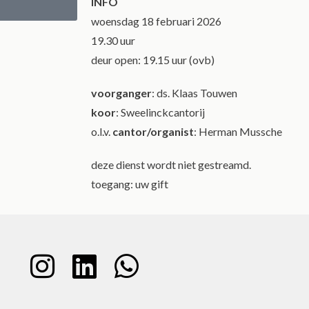
INFO
woensdag 18 februari 2026
19.30 uur
deur open: 19.15 uur (ovb)
voorganger
: ds. Klaas Touwen
koor
: Sweelinckcantorij
o.l.v.
cantor/
organist
: Herman Mussche
deze dienst wordt niet gestreamd.
toegang: uw gift