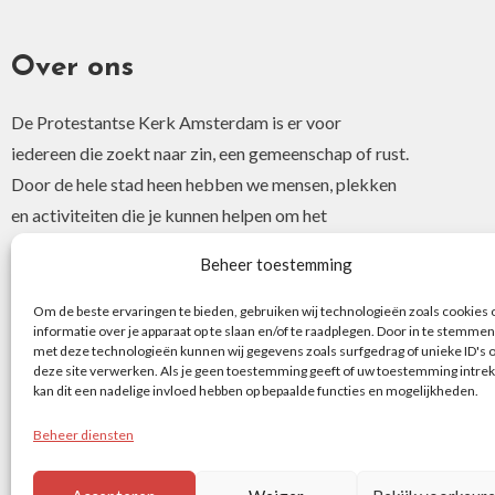
Over ons
De Protestantse Kerk Amsterdam is er voor
iedereen die zoekt naar zin, een gemeenschap of rust.
Door de hele stad heen hebben we mensen, plekken
en activiteiten die je kunnen helpen om het
christelijke geloof of je interesse hierin te ontdekken.
Beheer toestemming
Om de beste ervaringen te bieden, gebruiken wij technologieën zoals cookies
informatie over je apparaat op te slaan en/of te raadplegen. Door in te stemmen
met deze technologieën kunnen wij gegevens zoals surfgedrag of unieke ID's 
deze site verwerken. Als je geen toestemming geeft of uw toestemming intrek
kan dit een nadelige invloed hebben op bepaalde functies en mogelijkheden.
Beheer diensten