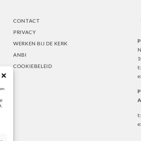
CONTACT
PRIVACY
P
WERKEN BIJ DE KERK
N
ANBI
1
COOKIEBELEID
t
e
 om
P
A
op
t,
t
e