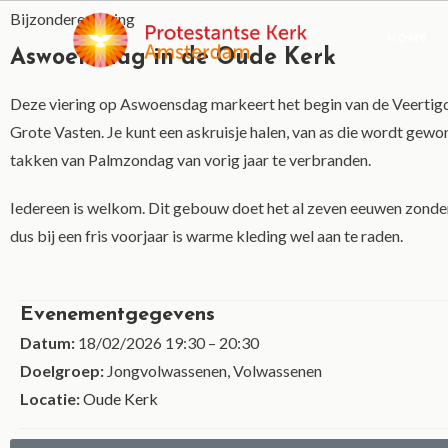
Bijzondere viering
HOME
Aswoensdag in de Oude Kerk
Deze viering op Aswoensdag markeert het begin van de Veertigd
Grote Vasten. Je kunt een askruisje halen, van as die wordt gew
takken van Palmzondag van vorig jaar te verbranden.
Iedereen is welkom. Dit gebouw doet het al zeven eeuwen zonde
dus bij een fris voorjaar is warme kleding wel aan te raden.
Evenementgegevens
Datum:
18/02/2026 19:30
–
20:30
Doelgroep:
Jongvolwassenen, Volwassenen
Locatie:
Oude Kerk