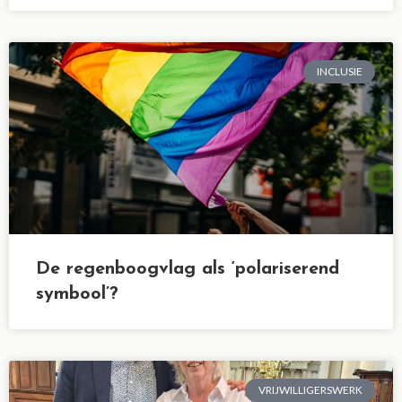
INCLUSIE
De regenboogvlag als ‘polariserend
symbool’?
VRIJWILLIGERSWERK