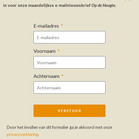
in voor onze maandelijkse e-mailnieuwsbrief
Op de Hoogte
.
E-mailadres
Voornaam
Achternaam
VERSTUUR
A
Door het invullen van dit formulier ga je akkoord met onze
l
privacyverklaring
.
t