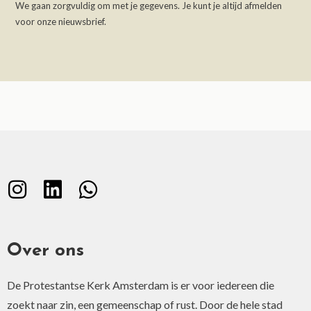
We gaan zorgvuldig om met je gegevens. Je kunt je altijd afmelden
e
voor onze nieuwsbrief.
r
n
a
t
i
v
e
:
Over ons
De Protestantse Kerk Amsterdam is er voor iedereen die
zoekt naar zin, een gemeenschap of rust. Door de hele stad