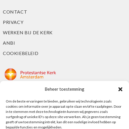
CONTACT
PRIVACY
WERKEN BIJ DE KERK
ANBI
COOKIEBELEID
Beheer toestemming
Protestantse Kerk Amsterdam
Nieuwe Herengracht 18
Om de beste ervaringen te bieden, gebruiken wij technologieën zoals
cookies om informatie over je apparaat op te slaan en/of te raadplegen. Door
1018 DP Amsterdam
in te stemmen met deze technologieën kunnen wij gegevens zoals
surfgedrag of unieke ID's op deze site verwerken. Als je geen toestemming
t: 020 5353 700
geeft of uw toestemming intrekt, kan dit een nadelige invloed hebben op
e: info@protestantsamsterdam.nl
bepaalde functies en mogelijkheden.