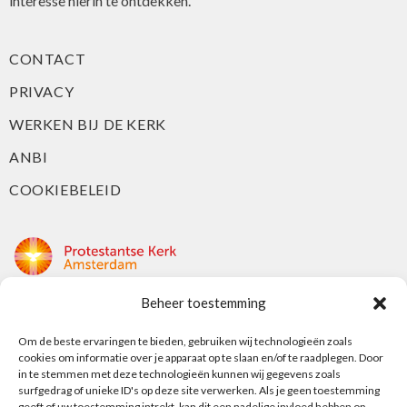
interesse hierin te ontdekken.
CONTACT
PRIVACY
WERKEN BIJ DE KERK
ANBI
COOKIEBELEID
Beheer toestemming
Protestantse Kerk Amsterdam
Nieuwe Herengracht 18
Om de beste ervaringen te bieden, gebruiken wij technologieën zoals
cookies om informatie over je apparaat op te slaan en/of te raadplegen. Door
1018 DP Amsterdam
in te stemmen met deze technologieën kunnen wij gegevens zoals
surfgedrag of unieke ID's op deze site verwerken. Als je geen toestemming
t: 020 5353 700
geeft of uw toestemming intrekt, kan dit een nadelige invloed hebben op