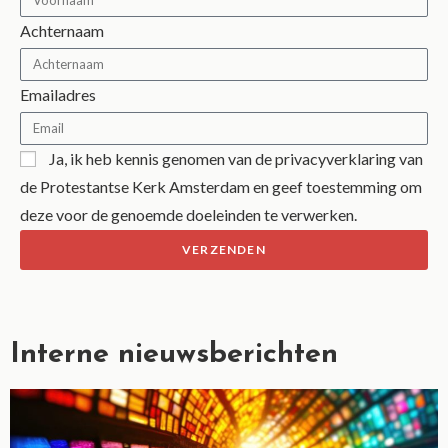
Achternaam
Emailadres
Ja, ik heb kennis genomen van de privacyverklaring van
de Protestantse Kerk Amsterdam en geef toestemming om
deze voor de genoemde doeleinden te verwerken.
VERZENDEN
A
l
t
Interne nieuwsberichten
e
r
n