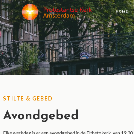
HOME
STILTE & GEBED
Avondgebed
Elke werkdag is er een avondgebed in de Elthetokerk, van 19:30 