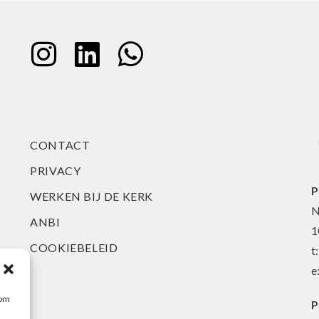
CONTACT
PRIVACY
P
WERKEN BIJ DE KERK
N
ANBI
1
COOKIEBELEID
t
e
 om
P