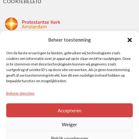
COOKIEBELEID
Beheer toestemming
Protestantse Kerk Amsterdam
Nieuwe Herengracht 18
Om de beste ervaringen te bieden, gebruiken wij technologieën zoals
cookies om informatie over je apparaat op te slaan en/of te raadplegen. Door
1018 DP Amsterdam
in te stemmen met deze technologieën kunnen wij gegevens zoals
surfgedrag of unieke ID's op deze site verwerken. Als je geen toestemming
t: 020 5353 700
geeft of uw toestemming intrekt, kan dit een nadelige invloed hebben op
e: info@protestantsamsterdam.nl
bepaalde functies en mogelijkheden.
Beheer diensten
Protestantse Diaconie Amsterdam
t: 06-13343219
Accepteren
e: info@diaconie.org
Weiger
Bekijk voorkeuren