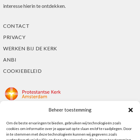
interesse hierin te ontdekken.
CONTACT
PRIVACY
WERKEN BIJ DE KERK
ANBI
COOKIEBELEID
Beheer toestemming
Protestantse Kerk Amsterdam
Nieuwe Herengracht 18
Om de beste ervaringen te bieden, gebruiken wij technologieën zoals
cookies om informatie over je apparaat op te slaan en/of te raadplegen. Door
1018 DP Amsterdam
in te stemmen met deze technologieën kunnen wij gegevens zoals
surfgedrag of unieke ID's op deze site verwerken. Als je geen toestemming