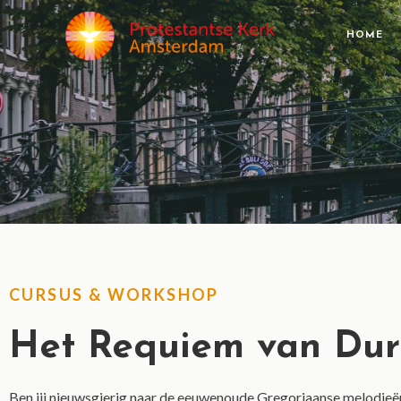
HOME
CURSUS & WORKSHOP
Het Requiem van Dur
Ben jij nieuwsgierig naar de eeuwenoude Gregoriaanse melodieën