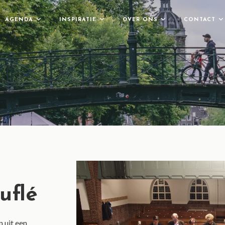
AGENDA
INSPIRATIE
OVER ONS
CONTACT
uflé
 uit een