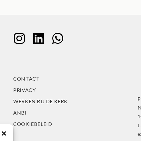
CONTACT
PRIVACY
P
WERKEN BIJ DE KERK
N
ANBI
1
COOKIEBELEID
t
e