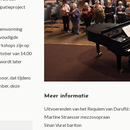
ipatieproject
stemvorming
nvoudigde
orkshops zijn op
ktober van 14.00
 wordt later
or, dat tijdens
mber, deze
Meer informatie
Uitvoerenden van het Requiem van Duruflé:
Martine Straesser mezzosopraan
Sinan Vural bariton