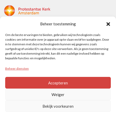
Beheer toestemming
Protestantse Kerk Amsterdam
Om de beste ervaringen te bieden, gebruiken wij technologieën zoals
Nieuwe Herengracht 18
cookies om informatie over je apparaat op te slaan en/of te raadplegen. Door
1018 DP Amsterdam
in te stemmen met deze technologieën kunnen wij gegevens zoals
surfgedrag of unieke ID's op deze site verwerken. Als je geen toestemming
t: 020 5353 700
geeft of uw toestemming intrekt, kan dit een nadelige invloed hebben op
e: info@protestantsamsterdam.nl
bepaalde functies en mogelijkheden.
Beheer diensten
Protestantse Diaconie Amsterdam
t: 06-13343219
Accepteren
e: info@diaconie.org
Weiger
Bekijk voorkeuren
© PROTESTANTSE KERK AMSTERDAM