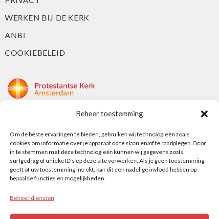
WERKEN BIJ DE KERK
ANBI
COOKIEBELEID
Beheer toestemming
Protestantse Kerk Amsterdam
Om de beste ervaringen te bieden, gebruiken wij technologieën zoals
Nieuwe Herengracht 18
cookies om informatie over je apparaat op te slaan en/of te raadplegen. Door
1018 DP Amsterdam
in te stemmen met deze technologieën kunnen wij gegevens zoals
surfgedrag of unieke ID's op deze site verwerken. Als je geen toestemming
t: 020 5353 700
geeft of uw toestemming intrekt, kan dit een nadelige invloed hebben op
e: info@protestantsamsterdam.nl
bepaalde functies en mogelijkheden.
Beheer diensten
Protestantse Diaconie Amsterdam