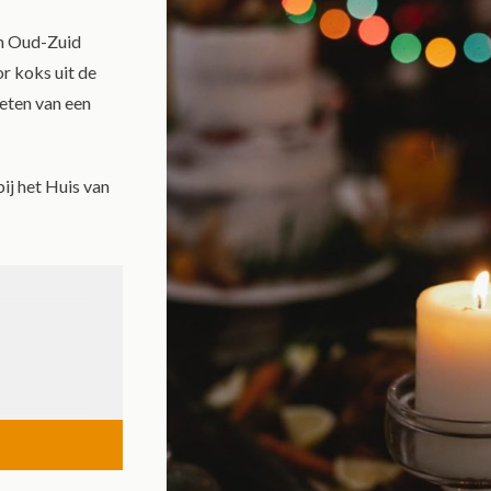
in Oud-Zuid
r koks uit de
ieten van een
ij het Huis van