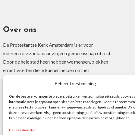
Over ons
De Protestantse Kerk Amsterdam is er voor
iedereen die zoekt naar zin, een gemeenschap of rust.
Door de hele stad heen hebben we mensen, plekken
en activiteiten die je kunnen helpen om het
christelijke geloof of je interesse hierin te ontdekken.
Beheer toestemming
Om de beste ervaringen te bieden, gebruiken wij technologieën zoals cookies
informatie over je apparaat op te slaan en/of te raadplegen. Door in te stemmen
met deze technologieën kunnen wij gegevens zoals surfgedrag of unieke ID's 
deze site verwerken. Als je geen toestemming geeft of uw toestemming intrek
kan dit een nadelige invloed hebben op bepaalde functies en mogelijkheden.
Beheer diensten