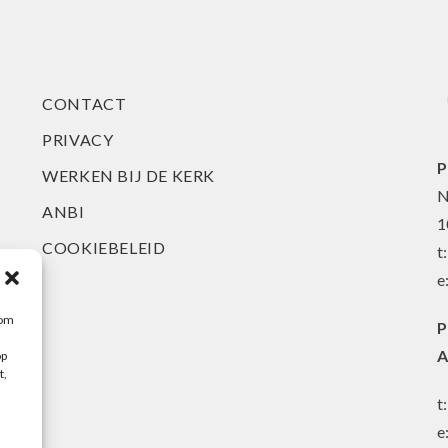
CONTACT
PRIVACY
P
WERKEN BIJ DE KERK
N
ANBI
1
COOKIEBELEID
t
e
 om
P
A
op
t,
t
e