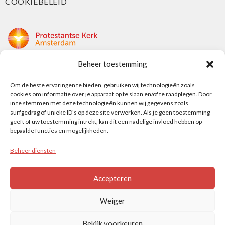
COOKIEBELEID
Beheer toestemming
Protestantse Kerk Amsterdam
Nieuwe Herengracht 18
Om de beste ervaringen te bieden, gebruiken wij technologieën zoals
cookies om informatie over je apparaat op te slaan en/of te raadplegen. Door
1018 DP Amsterdam
in te stemmen met deze technologieën kunnen wij gegevens zoals
surfgedrag of unieke ID's op deze site verwerken. Als je geen toestemming
t: 020 5353 700
geeft of uw toestemming intrekt, kan dit een nadelige invloed hebben op
e: info@protestantsamsterdam.nl
bepaalde functies en mogelijkheden.
Beheer diensten
Protestantse Diaconie Amsterdam
t: 06-13343219
Accepteren
e: info@diaconie.org
Weiger
Bekijk voorkeuren