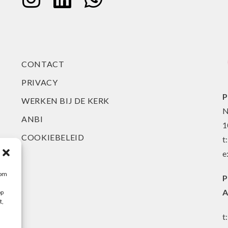
CONTACT
PRIVACY
P
WERKEN BIJ DE KERK
N
ANBI
1
COOKIEBELEID
t
e
 om
P
A
op
t,
t