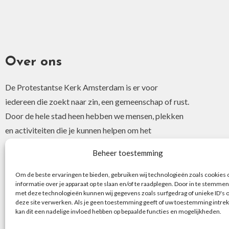
Over ons
De Protestantse Kerk Amsterdam is er voor
iedereen die zoekt naar zin, een gemeenschap of rust.
Door de hele stad heen hebben we mensen, plekken
en activiteiten die je kunnen helpen om het
christelijke geloof of je interesse hierin te ontdekken.
Beheer toestemming
Om de beste ervaringen te bieden, gebruiken wij technologieën zoals cookies
informatie over je apparaat op te slaan en/of te raadplegen. Door in te stemmen
met deze technologieën kunnen wij gegevens zoals surfgedrag of unieke ID's 
deze site verwerken. Als je geen toestemming geeft of uw toestemming intrek
kan dit een nadelige invloed hebben op bepaalde functies en mogelijkheden.