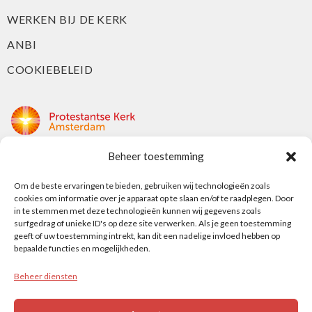
WERKEN BIJ DE KERK
ANBI
COOKIEBELEID
Beheer toestemming
Protestantse Kerk Amsterdam
Nieuwe Herengracht 18
Om de beste ervaringen te bieden, gebruiken wij technologieën zoals
cookies om informatie over je apparaat op te slaan en/of te raadplegen. Door
1018 DP Amsterdam
in te stemmen met deze technologieën kunnen wij gegevens zoals
surfgedrag of unieke ID's op deze site verwerken. Als je geen toestemming
t: 020 5353 700
geeft of uw toestemming intrekt, kan dit een nadelige invloed hebben op
e: info@protestantsamsterdam.nl
bepaalde functies en mogelijkheden.
Beheer diensten
Protestantse Diaconie Amsterdam