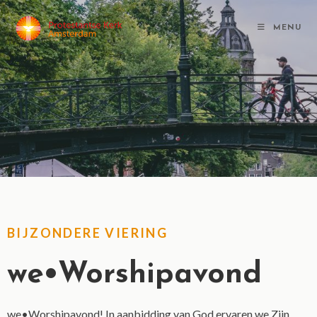
MENU
BIJZONDERE VIERING
we•Worshipavond
we•Worshipavond! In aanbidding van God ervaren we Zijn