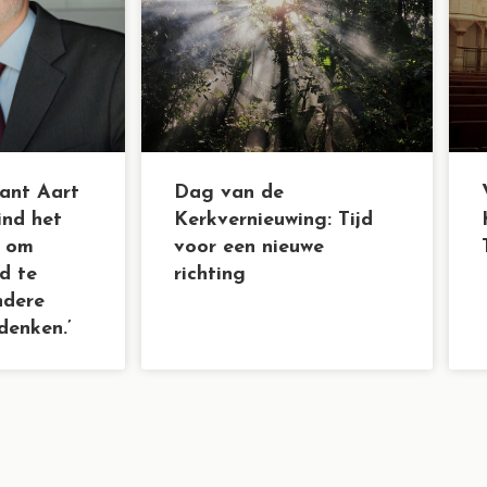
ant Aart
Dag van de
ind het
Kerkvernieuwing: Tijd
d om
voor een nieuwe
d te
richting
ndere
denken.’