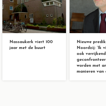
Nassaukerk viert 100
Nieuwe predik
jaar met de buurt
Noordzij: ‘Ik v
ook verrijken
geconfronteer
worden met a
manieren van 