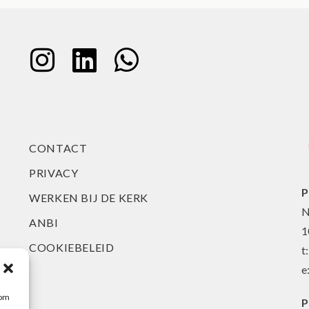
CONTACT
PRIVACY
P
WERKEN BIJ DE KERK
N
ANBI
1
COOKIEBELEID
t
e
 om
P