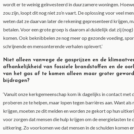
wordt er te weinig geïnvesteerd in duurzamere woningen. Hoewel
zou zijn, loopt dit nog niet zo’n vaart. De oplossing voor veel m
weten dat ze daarvan later de rekening gepresenteerd krijgen, 
betalen. Voor een grote groep is daarom al duidelijk dat zij (nog)
komen. Ook beknibbelen ze nog meer op gezonde voeding, sport 
schrijnende en mensonterende verhalen oplevert.’
Niet alleen vanwege de gasprijzen en de klimaatve
afhankelijkheid van fossiele brandstoffen en de oor
van het gas af te komen alleen maar groter gewor
bijdragen?
‘Vanuit onze kerkgemeenschap kom ik dagelijks in contact met 
proberen ze te helpen, maar lopen tegen barrières aan. Want als m
krijgen, moeten ze dit melden en worden ze gekort op hun uitker
voor zorgen dat mensen die hulp krijgen om de energielasten te 
uitkering. Zo voorkomen we dat mensen in de schulden komen en