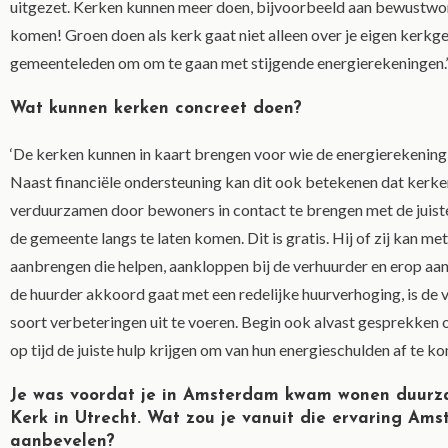
uitgezet. Kerken kunnen meer doen, bijvoorbeeld aan bewustwordi
komen! Groen doen als kerk gaat niet alleen over je eigen kerkg
gemeenteleden om om te gaan met stijgende energierekeningen.’
Wat kunnen kerken concreet doen?
‘De kerken kunnen in kaart brengen voor wie de energierekening 
Naast financiële ondersteuning kan dit ook betekenen dat kerk
verduurzamen door bewoners in contact te brengen met de juiste
de gemeente langs te laten komen. Dit is gratis. Hij of zij kan me
aanbrengen die helpen, aankloppen bij de verhuurder en erop aa
de huurder akkoord gaat met een redelijke huurverhoging, is de v
soort verbeteringen uit te voeren. Begin ook alvast gesprekken
op tijd de juiste hulp krijgen om van hun energieschulden af te ko
Je was voordat je in Amsterdam kwam wonen duurz
Kerk in Utrecht. Wat zou je vanuit die ervaring Ams
aanbevelen?