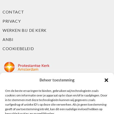
CONTACT
PRIVACY
WERKEN BIJ DE KERK
ANBI
COOKIEBELEID
Beheer toestemming
Protestantse Kerk Amsterdam
Om de beste ervaringen te bieden, gebruiken wij technologieën zoals
Nieuwe Herengracht 18
cookies om informatie over je apparaat op te slaan en/of te raadplegen. Door
1018 DP Amsterdam
in te stemmen met deze technologieën kunnen wij gegevens zoals
surfgedrag of unieke ID's op deze site verwerken. Als je geen toestemming
t: 020 5353 700
geeft of uw toestemming intrekt, kan dit een nadelige invloed hebben op
e: info@protestantsamsterdam.nl
bepaalde functies en mogelijkheden.