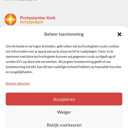
Beheer toestemming
Protestantse Kerk Amsterdam
Nieuwe Herengracht 18
Om de beste ervaringen te bieden, gebruiken wij technologieën zoals cookies
om informatie over je apparaat op te slaan en/of te raadplegen. Door in te
1018 DP Amsterdam
stemmen met deze technologieën kunnen wij gegevens zoals surfgedrag of
unieke ID's op deze site verwerken. Als je geen toestemming geeft of uw
t: 020 5353 700
toestemming intrekt, kan dit een nadelige invloed hebben op bepaalde functies
e: info@protestantsamsterdam.nl
en mogelijkheden.
Beheer diensten
Protestantse Diaconie Amsterdam
t: 06-13343219
Accepteren
e: info@diaconie.org
Weiger
Bekijk voorkeuren