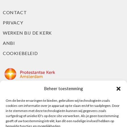
CONTACT
PRIVACY
WERKEN BIJ DE KERK
ANBI
COOKIEBELEID
Beheer toestemming
Protestantse Kerk Amsterdam
Nieuwe Herengracht 18
Om de beste ervaringen te bieden, gebruiken wij technologieën zoals
cookies om informatie over je apparaat op te slaan en/of te raadplegen. Door
1018 DP Amsterdam
in te stemmen met deze technologieën kunnen wij gegevens zoals
surfgedrag of unieke ID's op deze site verwerken. Als je geen toestemming
t: 020 5353 700
geeft of uw toestemming intrekt, kan dit een nadelige invloed hebben op
e: info@protestantsamsterdam.nl
bepaalde functies en mogelijkheden.