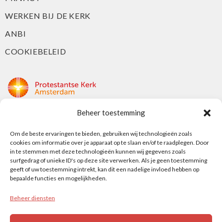
WERKEN BIJ DE KERK
ANBI
COOKIEBELEID
Beheer toestemming
Protestantse Kerk Amsterdam
Om de beste ervaringen te bieden, gebruiken wij technologieën zoals
Nieuwe Herengracht 18
cookies om informatie over je apparaat op te slaan en/of te raadplegen. Door
1018 DP Amsterdam
in te stemmen met deze technologieën kunnen wij gegevens zoals
surfgedrag of unieke ID's op deze site verwerken. Als je geen toestemming
t: 020 5353 700
geeft of uw toestemming intrekt, kan dit een nadelige invloed hebben op
e: info@protestantsamsterdam.nl
bepaalde functies en mogelijkheden.
Beheer diensten
Protestantse Diaconie Amsterdam