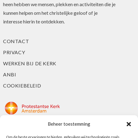
heen hebben we mensen, plekken en activiteiten die je
kunnen helpen om het christelijke geloof of je
interesse hierin te ontdekken.
CONTACT
PRIVACY
WERKEN BIJ DE KERK
ANBI
COOKIEBELEID
Beheer toestemming
Protestantse Kerk Amsterdam
Nieuwe Herengracht 18
Om de beste ervaringen te bieden, gebruiken wij technologieën zoals