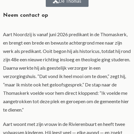
De Thomas
Neem contact op
Aart Noordzij is vanaf juni 2026 predikant in de Thomaskerk,
en brengt een brede en bewuste achtergrond mee naar zijn
werk als predikant. Ooit begon hij als historicus, totdat hij rond
zijn 48e een nieuwe richting insloeg en theologie ging studeren.
Daarna werkte hij als geestelijk verzorger in een
verzorgingshuis. “Dat vond ik heel mooi om te doen,” zegt hij,
“maar ik miste ook het geloofsgesprek.” De stap naar de
Thomaskerk voelde voor hem direct kloppend: “Ik voelde me
aangetrokken tot deze plek en geroepen om de gemeente hier
te dienen.”
Aart woont met zijn vrouw in de Rivierenbuurt en heeft twee
volwassen kinderen. Hij leest veel — elke avond — en zoekt