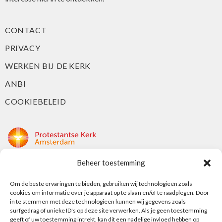
CONTACT
PRIVACY
WERKEN BIJ DE KERK
ANBI
COOKIEBELEID
Beheer toestemming
Protestantse Kerk Amsterdam
Om de beste ervaringen te bieden, gebruiken wij technologieën zoals
Nieuwe Herengracht 18
cookies om informatie over je apparaat op te slaan en/of te raadplegen. Door
1018 DP Amsterdam
in te stemmen met deze technologieën kunnen wij gegevens zoals
surfgedrag of unieke ID's op deze site verwerken. Als je geen toestemming
t: 020 5353 700
geeft of uw toestemming intrekt, kan dit een nadelige invloed hebben op