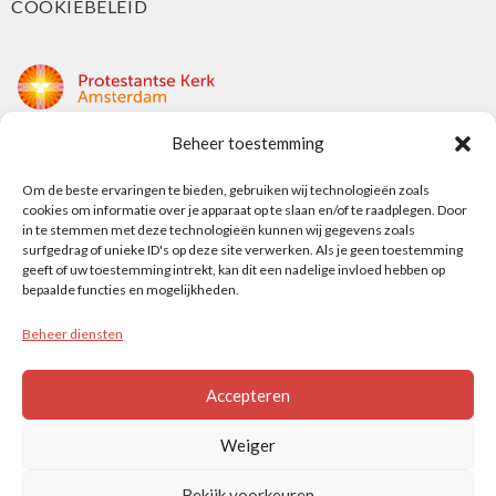
COOKIEBELEID
Beheer toestemming
Protestantse Kerk Amsterdam
Om de beste ervaringen te bieden, gebruiken wij technologieën zoals
Nieuwe Herengracht 18
cookies om informatie over je apparaat op te slaan en/of te raadplegen. Door
1018 DP Amsterdam
in te stemmen met deze technologieën kunnen wij gegevens zoals
surfgedrag of unieke ID's op deze site verwerken. Als je geen toestemming
t: 020 5353 700
geeft of uw toestemming intrekt, kan dit een nadelige invloed hebben op
e: info@protestantsamsterdam.nl
bepaalde functies en mogelijkheden.
Beheer diensten
Protestantse Diaconie Amsterdam
t: 06-13343219
Accepteren
e: info@diaconie.org
Weiger
Bekijk voorkeuren