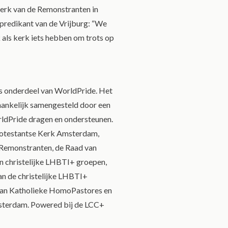
kerk van de Remonstranten in
predikant van de Vrijburg: “We
 als kerk iets hebben om trots op
s onderdeel van WorldPride. Het
hankelijk samengesteld door een
orldPride dragen en ondersteunen.
rotestantse Kerk Amsterdam,
Remonstranten, de Raad van
 christelijke LHBTI+ groepen,
an de christelijke LHBTI+
an Katholieke HomoPastores en
msterdam. Powered bij de LCC+