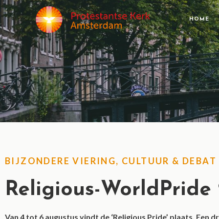
HOME
BIJZONDERE VIERING
,
CULTUUR & DEBAT
Religious-WorldPride
Van 4 tot 6 augustus vindt de ‘Religious Pride’ plaats. Een d