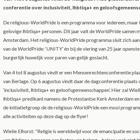
conferentie over inclusiviteit, lhbtiqa+ en geloofsgemeen
De religious-WorldPride is een programma voor iedereen, maar i
gelovige lhbtiqa+ personen. Dit jaar valt de WorldPride samen m
Amsterdam. Het religious-WorldPride programma sluit zich aan 
van de WorldPride: ‘UNITY’ én bij de viering van 25 jaar openstel
burgerlijk huwelijk voor paren van gelijk geslacht.
Van 4 tot 8 augustus vindt er een Mensenrechtenconferentie plaa
van Berlage. Op 6 augustus vindt daar de dagconferentie plaats 
‘inclusiviteit, lhbtiqa+ en geloofsgemeenschappen’. Hier zal Wieli
lhbtiqa+ predikant namens de Protestantse Kerk Amsterdam en
de initiatiefgroep de de religious-WorldPride een mooi program
alle activiteiten op deze dag op de flyer!
Wielie Elhorst: “Religie is wereldwijd voor de emancipatie en soc
van lhbtiqa+ personen een factor van belang – helaas vaak niet in