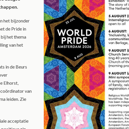
schappen.
n het bijzonder
et de Pride in
bij het thema
ling van het
ts in de Beurs
over
e Elhorst,
 coördinator van
ma leiden. Zie
iale acceptatie
 positieve zin.