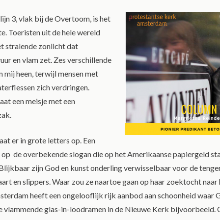
 lijn 3, vlak bij de Overtoom, is het
e. Toeristen uit de hele wereld
t stralende zonlicht dat
ur en vlam zet. Zes verschillende
m mij heen, terwijl mensen met
terflessen zich verdringen.
taat een meisje met een
zak.
aat er in grote letters op. Een
e op de overbekende slogan die op het Amerikaanse papiergeld st
 Blijkbaar zijn God en kunst onderling verwisselbaar voor de teng
art en slippers. Waar zou ze naartoe gaan op haar zoektocht naar 
sterdam heeft een ongelooflijk rijk aanbod aan schoonheid waar 
De vlammende glas-in-loodramen in de Nieuwe Kerk bijvoorbeeld. 