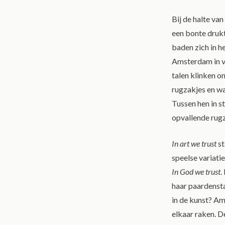
Bij de halte van
een bonte drukt
baden zich in he
Amsterdam in vu
talen klinken o
rugzakjes en wa
Tussen hen in s
opvallende rug
In art we trust
st
speelse variati
In God we trust
.
haar paardensta
in de kunst? Am
elkaar raken. 