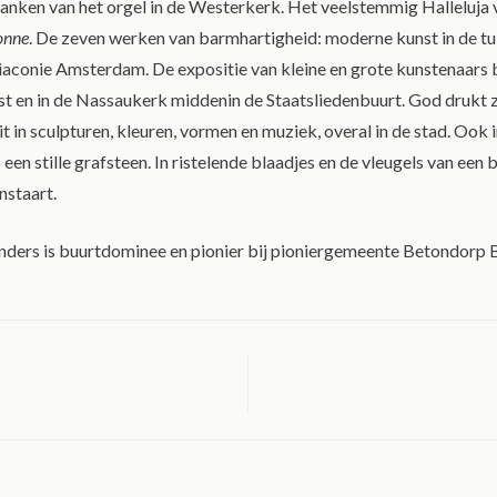
nken van het orgel in de Westerkerk. Het veelstemmig Halleluja 
onne
. De zeven werken van barmhartigheid: moderne kunst in de tui
aconie Amsterdam. De expositie van kleine en grote kunstenaars b
t en in de Nassaukerk middenin de Staatsliedenbuurt. God drukt z
it in sculpturen, kleuren, vormen en muziek, overal in de stad. Ook 
een stille grafsteen. In ristelende blaadjes en de vleugels van een bi
nstaart.
ders is buurtdominee en pionier bij pioniergemeente Betondorp B