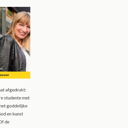
aat afgedrukt:
ere studente met
het goddelijke
God en kunst
Of de