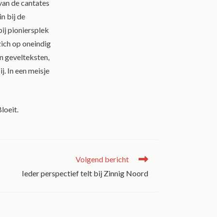
van de cantates
n bij de
ij pioniersplek
ich op oneindig
in gevelteksten,
j. In een meisje
loeit.
Volgend bericht
Ieder perspectief telt bij Zinnig Noord