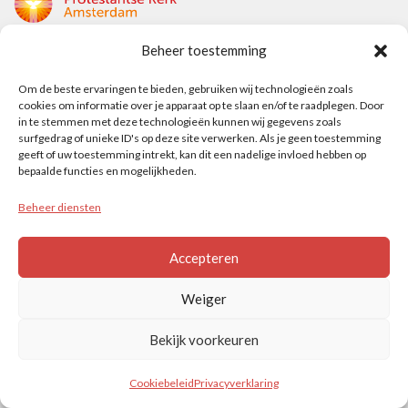
Beheer toestemming
Protestantse Kerk Amsterdam
Om de beste ervaringen te bieden, gebruiken wij technologieën zoals
Nieuwe Herengracht 18
cookies om informatie over je apparaat op te slaan en/of te raadplegen. Door
1018 DP Amsterdam
in te stemmen met deze technologieën kunnen wij gegevens zoals
surfgedrag of unieke ID's op deze site verwerken. Als je geen toestemming
t: 020 5353 700
geeft of uw toestemming intrekt, kan dit een nadelige invloed hebben op
e: info@protestantsamsterdam.nl
bepaalde functies en mogelijkheden.
Beheer diensten
Protestantse Diaconie Amsterdam
t: 06-13343219
Accepteren
e: info@diaconie.org
Weiger
Bekijk voorkeuren
© PROTESTANTSE KERK AMSTERDAM
Cookiebeleid
Privacyverklaring