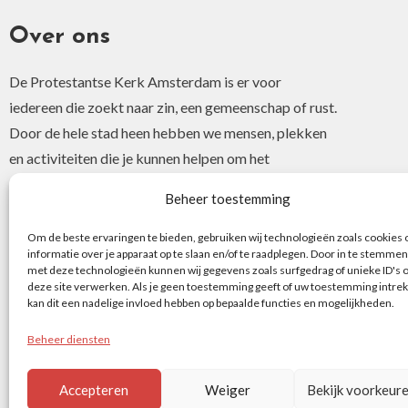
Over ons
De Protestantse Kerk Amsterdam is er voor
iedereen die zoekt naar zin, een gemeenschap of rust.
Door de hele stad heen hebben we mensen, plekken
en activiteiten die je kunnen helpen om het
christelijke geloof of je interesse hierin te ontdekken.
Beheer toestemming
Om de beste ervaringen te bieden, gebruiken wij technologieën zoals cookies
informatie over je apparaat op te slaan en/of te raadplegen. Door in te stemmen
met deze technologieën kunnen wij gegevens zoals surfgedrag of unieke ID's 
deze site verwerken. Als je geen toestemming geeft of uw toestemming intrek
kan dit een nadelige invloed hebben op bepaalde functies en mogelijkheden.
Beheer diensten
Accepteren
Weiger
Bekijk voorkeur