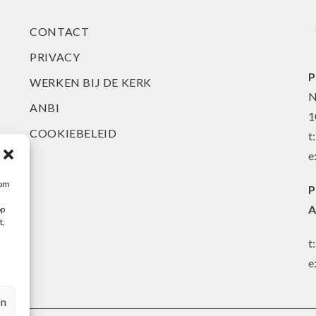
CONTACT
PRIVACY
P
WERKEN BIJ DE KERK
N
ANBI
1
COOKIEBELEID
t
e
 om
P
A
op
t,
t
e
en