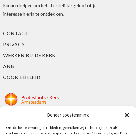
kunnen helpen om het christelijke geloof of je
interesse hierin te ontdekken.
CONTACT
PRIVACY
WERKEN BIJ DE KERK
ANBI
COOKIEBELEID
Beheer toestemming
Protestantse Kerk Amsterdam
Nieuwe Herengracht 18
Om de beste ervaringen te bieden, gebruiken wij technologieën zoals
cookies om informatie over je apparaat op te slaan en/of te raadplegen. Door