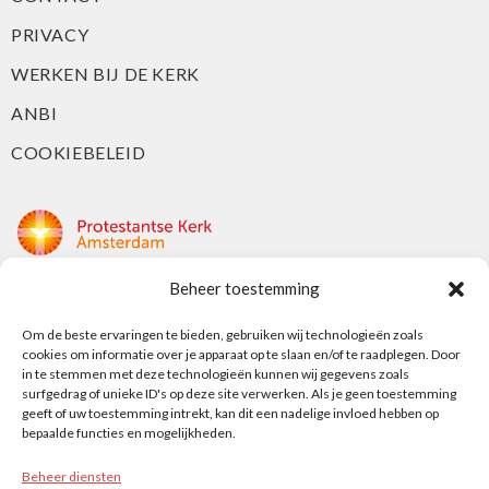
PRIVACY
WERKEN BIJ DE KERK
ANBI
COOKIEBELEID
Beheer toestemming
Protestantse Kerk Amsterdam
Nieuwe Herengracht 18
Om de beste ervaringen te bieden, gebruiken wij technologieën zoals
cookies om informatie over je apparaat op te slaan en/of te raadplegen. Door
1018 DP Amsterdam
in te stemmen met deze technologieën kunnen wij gegevens zoals
surfgedrag of unieke ID's op deze site verwerken. Als je geen toestemming
t: 020 5353 700
geeft of uw toestemming intrekt, kan dit een nadelige invloed hebben op
e: info@protestantsamsterdam.nl
bepaalde functies en mogelijkheden.
Beheer diensten
Protestantse Diaconie Amsterdam