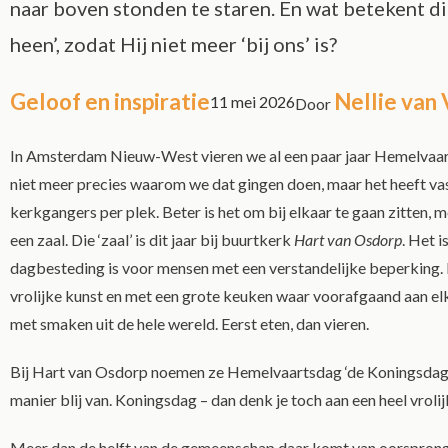
naar boven stonden te staren. En wat betekent d
heen’, zodat Hij niet meer ‘bij ons’ is?
Geloof en inspiratie
Nellie van
11 mei 2026
Door
In Amsterdam Nieuw-West vieren we al een paar jaar Hemelvaar
niet meer precies waarom we dat gingen doen, maar het heeft vas
kerkgangers per plek. Beter is het om bij elkaar te gaan zitten, m
een zaal. Die ‘zaal’ is dit jaar bij buurtkerk
Hart van Osdorp
. Het 
dagbesteding is voor mensen met een verstandelijke beperking. Ee
vrolijke kunst en met een grote keuken waar voorafgaand aan el
met smaken uit de hele wereld. Eerst eten, dan vieren.
Bij Hart van Osdorp noemen ze Hemelvaartsdag ‘de Koningsdag v
manier blij van. Koningsdag – dan denk je toch aan een heel vroli
Meer dan de helft van de gemeenschap daar komt van oorsprong u