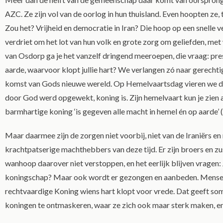
AZC. Ze zijn vol van de oorlog in hun thuisland. Even hoopten ze,
Zou het? Vrijheid en democratie in Iran? Die hoop op een snelle v
verdriet om het lot van hun volk en grote zorg om geliefden, met w
van Osdorp ga je het vanzelf dringend meeroepen, die vraag: pre
aarde, waarvoor klopt jullie hart? We verlangen zó naar gerechtig
komst van Gods nieuwe wereld. Op Hemelvaartsdag vieren we dat
door God werd opgewekt, koning is. Zijn hemelvaart kun je zien 
barmhartige koning ‘is gegeven alle macht in hemel én op aarde’ (l
Maar daarmee zijn de zorgen niet voorbij, niet van de Iraniërs en 
krachtpatserige machthebbers van deze tijd. Er zijn broers en zus
wanhoop daarover niet verstoppen, en het eerlijk blijven vragen
koningschap? Maar ook wordt er gezongen en aanbeden. Mensen
rechtvaardige Koning wiens hart klopt voor vrede. Dat geeft som
koningen te ontmaskeren, waar ze zich ook maar sterk maken, en 