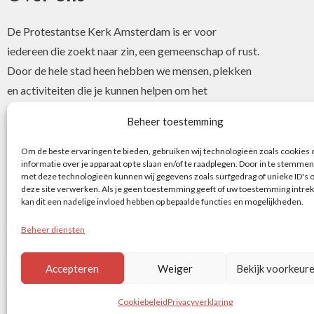
De Protestantse Kerk Amsterdam is er voor
iedereen die zoekt naar zin, een gemeenschap of rust.
Door de hele stad heen hebben we mensen, plekken
en activiteiten die je kunnen helpen om het
christelijke geloof of je interesse hierin te ontdekken.
Beheer toestemming
Om de beste ervaringen te bieden, gebruiken wij technologieën zoals cookies
informatie over je apparaat op te slaan en/of te raadplegen. Door in te stemmen
met deze technologieën kunnen wij gegevens zoals surfgedrag of unieke ID's 
deze site verwerken. Als je geen toestemming geeft of uw toestemming intrek
kan dit een nadelige invloed hebben op bepaalde functies en mogelijkheden.
Beheer diensten
Accepteren
Weiger
Bekijk voorkeur
©
Cookiebeleid
Privacyverklaring