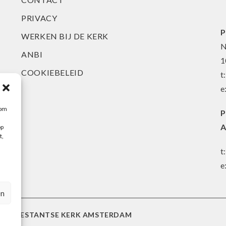
PRIVACY
P
WERKEN BIJ DE KERK
N
ANBI
1
COOKIEBELEID
t
e
 om
P
A
op
t,
t
e
en
 PROTESTANTSE KERK AMSTERDAM