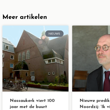
Meer artikelen
NIEUWS
Nassaukerk viert 100
Nieuwe predik
jaar met de buurt
Noordzij: ‘Ik v