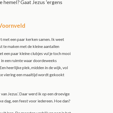
ie hemel? Gaat Jezus ‘ergens
 Voornveld
t met een paar kerken samen. Ik weet
t te maken met de kleine aantallen
et een paar kleine clubjes vul je toch mooi
is in een ruimte waar doordeweeks
n heerlijke plek, midden in de wijk, vol
ke viering een maaltijd wordt gekookt
an Jezus’. Daar werd ik op een droevige
jke dag, een feest voor iedereen. Hoe dan?
it Iran. De meesten verblijven nog in het