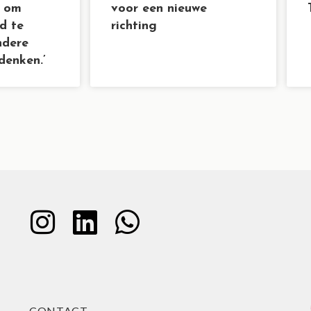
d om
voor een nieuwe
d te
richting
ndere
denken.’
CONTACT