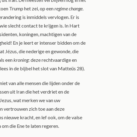
 toen Trump het zei, op een
regime change
.
erandering is inmiddels vervlogen. Er is
ie slecht contact te krijgen is. In Hart
sidenten, koningen, machtigen van de
heid! En je leert er intenser bidden om de
 Jézus, die nederige en gewonde, die
als een
kroning
: deze rechtvaardige en
ees in de bijbel het slot van Matteüs 28).
niet van alle mensen die lijden onder de
sen uit Iran die het verdriet en de
: Jezus, wat merken we van uw
 vertrouwen zich toe aan deze
s nieuwe kracht, en lef ook, om de valse
om die Ene te laten regeren.