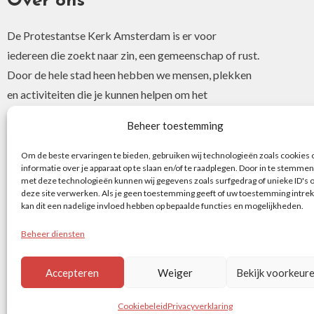
Over ons
De Protestantse Kerk Amsterdam is er voor
iedereen die zoekt naar zin, een gemeenschap of rust.
Door de hele stad heen hebben we mensen, plekken
en activiteiten die je kunnen helpen om het
christelijke geloof of je interesse hierin te ontdekken.
Beheer toestemming
Om de beste ervaringen te bieden, gebruiken wij technologieën zoals cookies
informatie over je apparaat op te slaan en/of te raadplegen. Door in te stemmen
met deze technologieën kunnen wij gegevens zoals surfgedrag of unieke ID's 
deze site verwerken. Als je geen toestemming geeft of uw toestemming intrek
kan dit een nadelige invloed hebben op bepaalde functies en mogelijkheden.
Beheer diensten
Accepteren
Weiger
Bekijk voorkeur
©
Cookiebeleid
Privacyverklaring