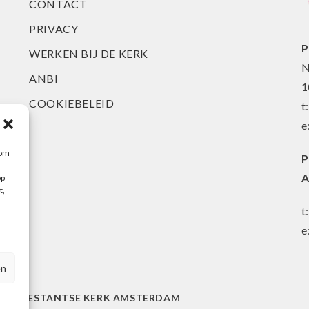
CONTACT
PRIVACY
P
WERKEN BIJ DE KERK
N
ANBI
1
COOKIEBELEID
t
e
 om
P
A
op
t,
t
e
en
 PROTESTANTSE KERK AMSTERDAM