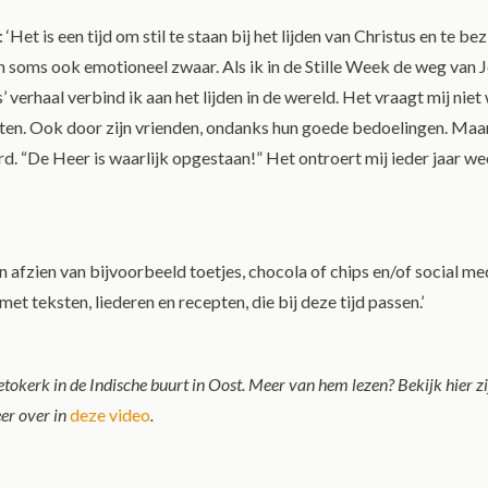
‘Het is een tijd om stil te staan bij het lijden van Christus en te 
 en soms ook emotioneel zwaar. Als ik in de Stille Week de weg van J
verhaal verbind ik aan het lijden in de wereld. Het vraagt mij niet 
aten. Ook door zijn vrienden, ondanks hun goede bedoelingen. Maar h
rd. “De Heer is waarlijk opgestaan!” Het ontroert mij ieder jaar w
In afzien van bijvoorbeeld toetjes, chocola of chips en/of social me
 teksten, liederen en recepten, die bij deze tijd passen.’
okerk in de Indische buurt in Oost. Meer van hem lezen? Bekijk hier zi
eer over in
deze video
.