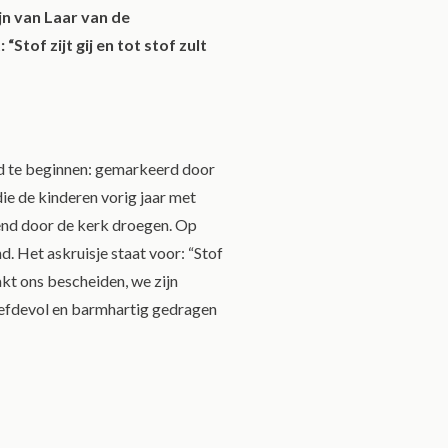
jn van Laar van de
Stof zijt gij en tot stof zult
jd te beginnen: gemarkeerd door
ie de kinderen vorig jaar met
end door de kerk droegen. Op
 Het askruisje staat voor: “Stof
kt ons bescheiden, we zijn
efdevol en barmhartig gedragen