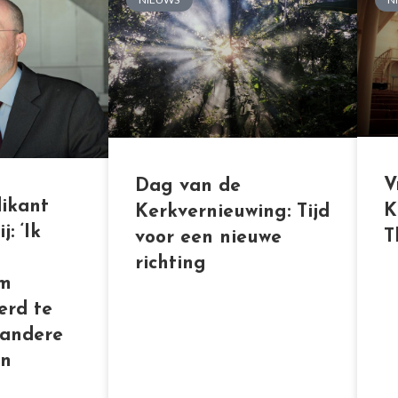
V
Dag van de
ikant
K
Kerkvernieuwing: Tijd
: ‘Ik
T
voor een nieuwe
richting
om
erd te
 andere
an