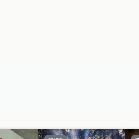
NIEUWS
N