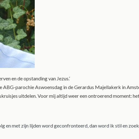
terven en de opstanding van Jezus.’
de ABG-parochie Aswoensdag in de Gerardus Majellakerk in Ams
uisjes uitdelen. Voor mij altijd weer een ontroerend moment: het 
olg en met zijn lijden word geconfronteerd, dan word ik stil en zoe