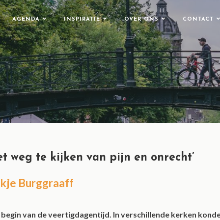
AGENDA
INSPIRATIE
OVER ONS
CONTACT
et weg te kijken van pijn en onrecht’
kje Burggraaff
egin van de veertigdagentijd. In verschillende kerken konde