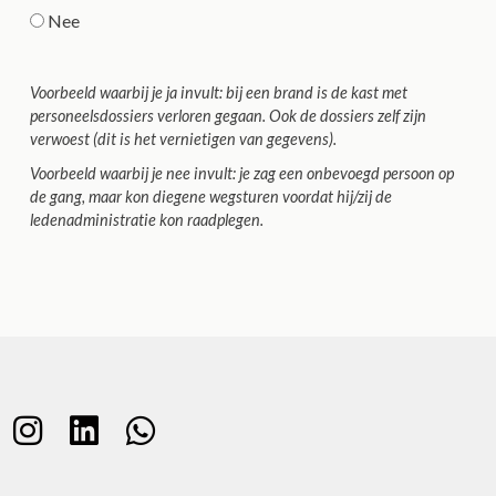
Nee
Voorbeeld waarbij je
ja
invult: bij een brand is de kast met
personeelsdossiers verloren gegaan. Ook de dossiers zelf zijn
verwoest (dit is het vernietigen van gegevens).
Voorbeeld waarbij je
nee
invult: je zag een onbevoegd persoon op
de gang, maar kon diegene wegsturen voordat hij/zij de
ledenadministratie kon raadplegen.
A
l
t
e
r
n
a
t