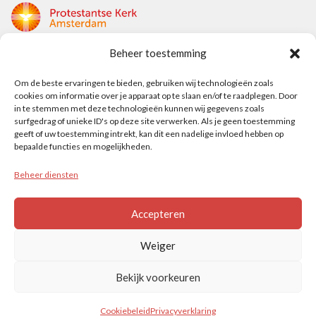
Beheer toestemming
Protestantse Kerk Amsterdam
Nieuwe Herengracht 18
Om de beste ervaringen te bieden, gebruiken wij technologieën zoals
cookies om informatie over je apparaat op te slaan en/of te raadplegen. Door
1018 DP Amsterdam
in te stemmen met deze technologieën kunnen wij gegevens zoals
surfgedrag of unieke ID's op deze site verwerken. Als je geen toestemming
t: 020 5353 700
geeft of uw toestemming intrekt, kan dit een nadelige invloed hebben op
e: info@protestantsamsterdam.nl
bepaalde functies en mogelijkheden.
Beheer diensten
Protestantse Diaconie Amsterdam
t: 06-13343219
Accepteren
e: info@diaconie.org
Weiger
Bekijk voorkeuren
© PROTESTANTSE KERK AMSTERDAM
Cookiebeleid
Privacyverklaring