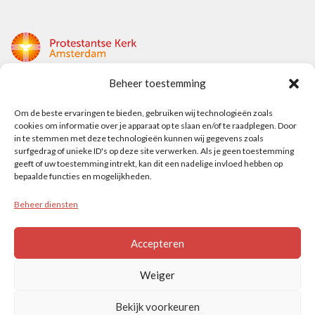
Beheer toestemming
Protestantse Kerk Amsterdam
Nieuwe Herengracht 18
Om de beste ervaringen te bieden, gebruiken wij technologieën zoals
cookies om informatie over je apparaat op te slaan en/of te raadplegen. Door
1018 DP Amsterdam
in te stemmen met deze technologieën kunnen wij gegevens zoals
surfgedrag of unieke ID's op deze site verwerken. Als je geen toestemming
t: 020 5353 700
geeft of uw toestemming intrekt, kan dit een nadelige invloed hebben op
e: info@protestantsamsterdam.nl
bepaalde functies en mogelijkheden.
Beheer diensten
Protestantse Diaconie Amsterdam
t: 06-13343219
Accepteren
e: info@diaconie.org
Weiger
Bekijk voorkeuren