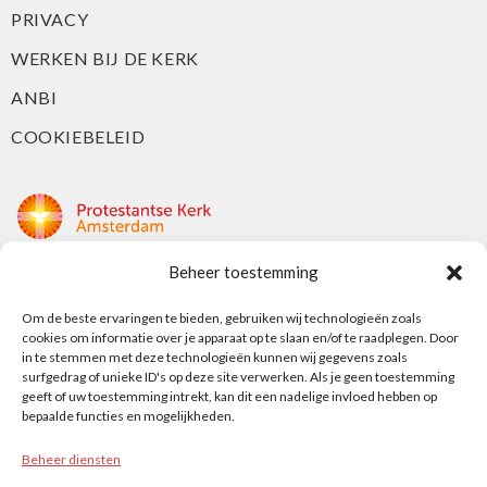
PRIVACY
WERKEN BIJ DE KERK
ANBI
COOKIEBELEID
Beheer toestemming
Protestantse Kerk Amsterdam
Nieuwe Herengracht 18
Om de beste ervaringen te bieden, gebruiken wij technologieën zoals
cookies om informatie over je apparaat op te slaan en/of te raadplegen. Door
1018 DP Amsterdam
in te stemmen met deze technologieën kunnen wij gegevens zoals
surfgedrag of unieke ID's op deze site verwerken. Als je geen toestemming
t: 020 5353 700
geeft of uw toestemming intrekt, kan dit een nadelige invloed hebben op
e: info@protestantsamsterdam.nl
bepaalde functies en mogelijkheden.
Beheer diensten
Protestantse Diaconie Amsterdam