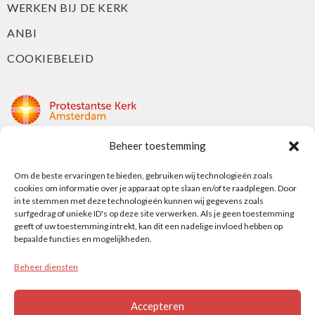
WERKEN BIJ DE KERK
ANBI
COOKIEBELEID
Beheer toestemming
Protestantse Kerk Amsterdam
Nieuwe Herengracht 18
Om de beste ervaringen te bieden, gebruiken wij technologieën zoals
cookies om informatie over je apparaat op te slaan en/of te raadplegen. Door
1018 DP Amsterdam
in te stemmen met deze technologieën kunnen wij gegevens zoals
surfgedrag of unieke ID's op deze site verwerken. Als je geen toestemming
t: 020 5353 700
geeft of uw toestemming intrekt, kan dit een nadelige invloed hebben op
e: info@protestantsamsterdam.nl
bepaalde functies en mogelijkheden.
Beheer diensten
Protestantse Diaconie Amsterdam
t: 06-13343219
Accepteren