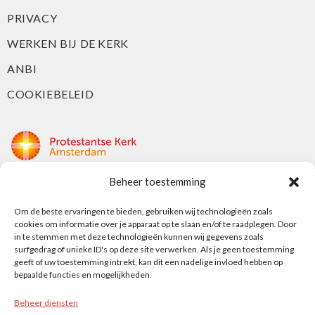
PRIVACY
WERKEN BIJ DE KERK
ANBI
COOKIEBELEID
Beheer toestemming
Protestantse Kerk Amsterdam
Nieuwe Herengracht 18
Om de beste ervaringen te bieden, gebruiken wij technologieën zoals
cookies om informatie over je apparaat op te slaan en/of te raadplegen. Door
1018 DP Amsterdam
in te stemmen met deze technologieën kunnen wij gegevens zoals
surfgedrag of unieke ID's op deze site verwerken. Als je geen toestemming
t: 020 5353 700
geeft of uw toestemming intrekt, kan dit een nadelige invloed hebben op
e: info@protestantsamsterdam.nl
bepaalde functies en mogelijkheden.
Beheer diensten
Protestantse Diaconie Amsterdam