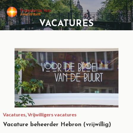
MENU
VACATURES
Vacatures
,
Vrijwilligers vacatures
Vacature beheerder Hebron (vrijwillig)