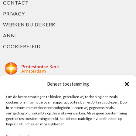
CONTACT
PRIVACY
WERKEN BIJ DE KERK
ANBI
COOKIEBELEID
Beheer toestemming
Protestantse Kerk Amsterdam
Om de beste ervaringen te bieden, gebruiken wij technologieën zoals
Nieuwe Herengracht 18
cookies om informatie over je apparaat op te slaan en/of te raadplegen. Door
1018 DP Amsterdam
in te stemmen met deze technologieën kunnen wij gegevens zoals
surfgedrag of unieke ID's op deze site verwerken. Als je geen toestemming
t: 020 5353 700
geeft of uw toestemming intrekt, kan dit een nadelige invloed hebben op
e: info@protestantsamsterdam.nl
bepaalde functies en mogelijkheden.