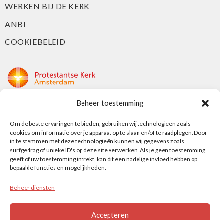
WERKEN BIJ DE KERK
ANBI
COOKIEBELEID
Beheer toestemming
Protestantse Kerk Amsterdam
Nieuwe Herengracht 18
Om de beste ervaringen te bieden, gebruiken wij technologieën zoals
cookies om informatie over je apparaat op te slaan en/of te raadplegen. Door
1018 DP Amsterdam
in te stemmen met deze technologieën kunnen wij gegevens zoals
surfgedrag of unieke ID's op deze site verwerken. Als je geen toestemming
t: 020 5353 700
geeft of uw toestemming intrekt, kan dit een nadelige invloed hebben op
e: info@protestantsamsterdam.nl
bepaalde functies en mogelijkheden.
Beheer diensten
Protestantse Diaconie Amsterdam
t: 06-13343219
Accepteren