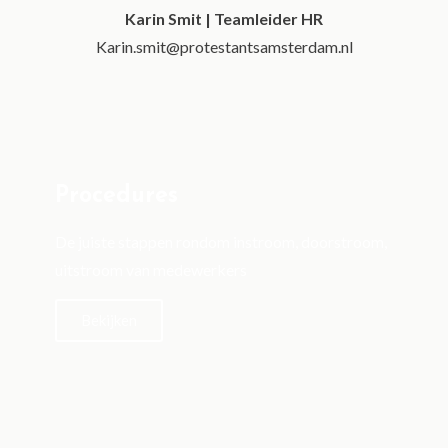
Karin Smit | Teamleider HR
Karin.smit@protestantsamsterdam.nl
Procedures
De juiste stappen rondom instroom, doorstroom,
uitstroom van medewerkers
Bekijken