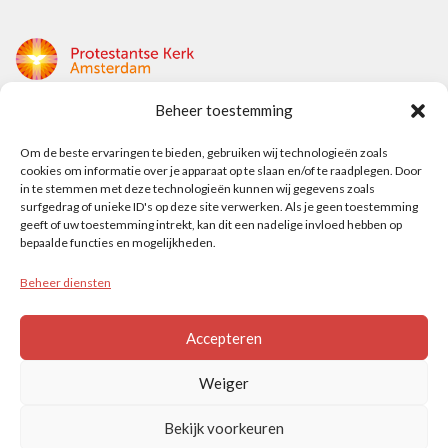
Beheer toestemming
Protestantse Kerk Amsterdam
Om de beste ervaringen te bieden, gebruiken wij technologieën zoals
Nieuwe Herengracht 18
cookies om informatie over je apparaat op te slaan en/of te raadplegen. Door
1018 DP Amsterdam
in te stemmen met deze technologieën kunnen wij gegevens zoals
surfgedrag of unieke ID's op deze site verwerken. Als je geen toestemming
t: 020 5353 700
geeft of uw toestemming intrekt, kan dit een nadelige invloed hebben op
e: info@protestantsamsterdam.nl
bepaalde functies en mogelijkheden.
Beheer diensten
Protestantse Diaconie Amsterdam
t: 06-13343219
Accepteren
e: info@diaconie.org
Weiger
Bekijk voorkeuren