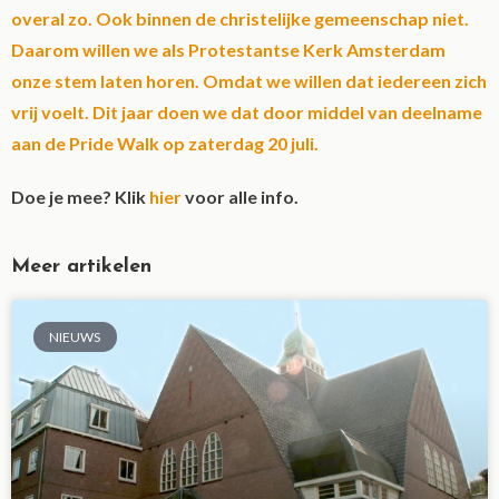
overal zo. Ook binnen de christelijke gemeenschap niet.
Daarom willen we als Protestantse Kerk Amsterdam
onze stem laten horen. Omdat we willen dat iedereen zich
vrij voelt. Dit jaar doen we dat door middel van deelname
aan de Pride Walk op zaterdag 20 juli.
Doe je mee? Klik
hier
voor alle info.
Meer artikelen
NIEUWS