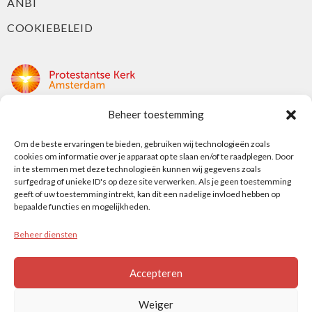
ANBI
COOKIEBELEID
Beheer toestemming
Protestantse Kerk Amsterdam
Nieuwe Herengracht 18
Om de beste ervaringen te bieden, gebruiken wij technologieën zoals
cookies om informatie over je apparaat op te slaan en/of te raadplegen. Door
1018 DP Amsterdam
in te stemmen met deze technologieën kunnen wij gegevens zoals
surfgedrag of unieke ID's op deze site verwerken. Als je geen toestemming
t: 020 5353 700
geeft of uw toestemming intrekt, kan dit een nadelige invloed hebben op
e: info@protestantsamsterdam.nl
bepaalde functies en mogelijkheden.
Beheer diensten
Protestantse Diaconie Amsterdam
t: 06-13343219
Accepteren
e: info@diaconie.org
Weiger