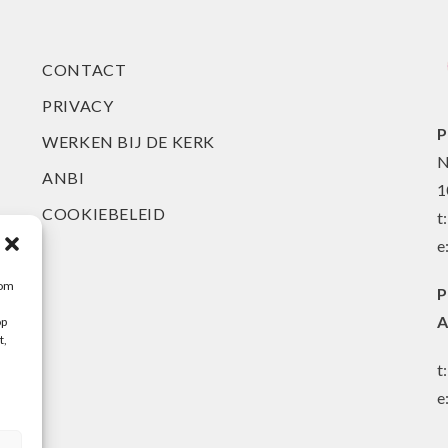
CONTACT
PRIVACY
P
WERKEN BIJ DE KERK
N
ANBI
1
COOKIEBELEID
t
e
 om
P
A
op
t,
t
e