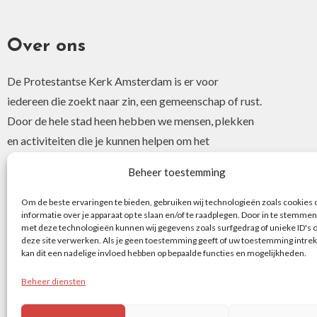
Over ons
De Protestantse Kerk Amsterdam is er voor
iedereen die zoekt naar zin, een gemeenschap of rust.
Door de hele stad heen hebben we mensen, plekken
en activiteiten die je kunnen helpen om het
christelijke geloof of je interesse hierin te ontdekken.
Beheer toestemming
Om de beste ervaringen te bieden, gebruiken wij technologieën zoals cookies
informatie over je apparaat op te slaan en/of te raadplegen. Door in te stemmen
met deze technologieën kunnen wij gegevens zoals surfgedrag of unieke ID's 
deze site verwerken. Als je geen toestemming geeft of uw toestemming intrek
kan dit een nadelige invloed hebben op bepaalde functies en mogelijkheden.
Beheer diensten