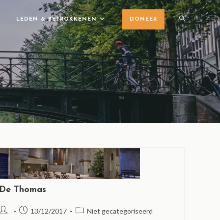
LEDEN & BETROKKENEN
DONEER
De Thomas
13/12/2017
Niet gecategoriseerd