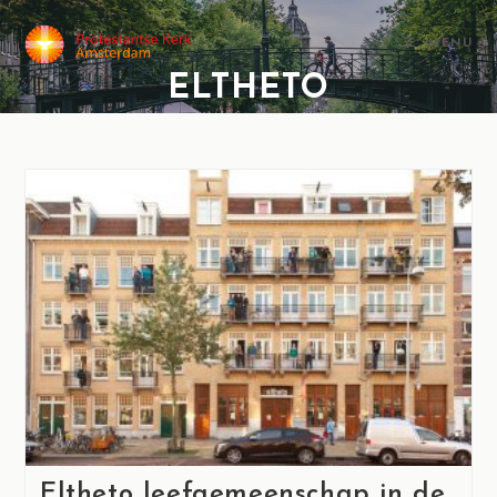
MENU
ELTHETO
Eltheto leefgemeenschap in de