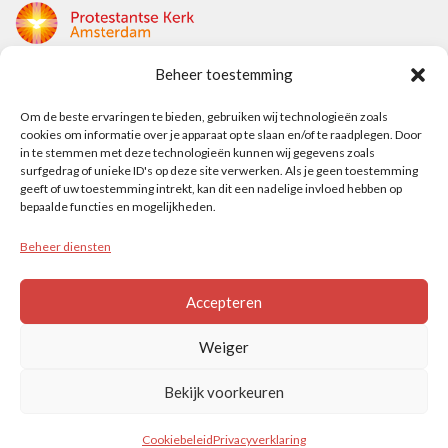
Beheer toestemming
Protestantse Kerk Amsterdam
Om de beste ervaringen te bieden, gebruiken wij technologieën zoals
Nieuwe Herengracht 18
cookies om informatie over je apparaat op te slaan en/of te raadplegen. Door
1018 DP Amsterdam
in te stemmen met deze technologieën kunnen wij gegevens zoals
surfgedrag of unieke ID's op deze site verwerken. Als je geen toestemming
t: 020 5353 700
geeft of uw toestemming intrekt, kan dit een nadelige invloed hebben op
e: info@protestantsamsterdam.nl
bepaalde functies en mogelijkheden.
Beheer diensten
Protestantse Diaconie Amsterdam
t: 06-13343219
Accepteren
e: info@diaconie.org
Weiger
Bekijk voorkeuren
© PROTESTANTSE KERK AMSTERDAM
Cookiebeleid
Privacyverklaring