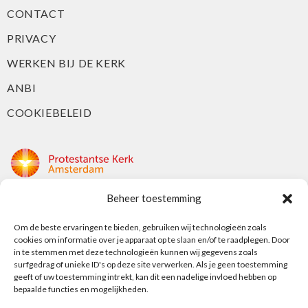
CONTACT
PRIVACY
WERKEN BIJ DE KERK
ANBI
COOKIEBELEID
Beheer toestemming
Protestantse Kerk Amsterdam
Nieuwe Herengracht 18
Om de beste ervaringen te bieden, gebruiken wij technologieën zoals
cookies om informatie over je apparaat op te slaan en/of te raadplegen. Door
1018 DP Amsterdam
in te stemmen met deze technologieën kunnen wij gegevens zoals
surfgedrag of unieke ID's op deze site verwerken. Als je geen toestemming
t: 020 5353 700
geeft of uw toestemming intrekt, kan dit een nadelige invloed hebben op
e: info@protestantsamsterdam.nl
bepaalde functies en mogelijkheden.