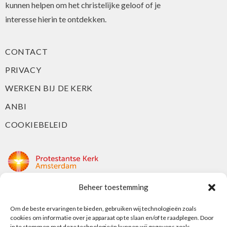
kunnen helpen om het christelijke geloof of je
interesse hierin te ontdekken.
CONTACT
PRIVACY
WERKEN BIJ DE KERK
ANBI
COOKIEBELEID
Beheer toestemming
Protestantse Kerk Amsterdam
Om de beste ervaringen te bieden, gebruiken wij technologieën zoals
Nieuwe Herengracht 18
cookies om informatie over je apparaat op te slaan en/of te raadplegen. Door
1018 DP Amsterdam
in te stemmen met deze technologieën kunnen wij gegevens zoals