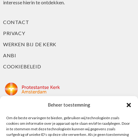
interesse hierin te ontdekken.
CONTACT
PRIVACY
WERKEN BIJ DE KERK
ANBI
COOKIEBELEID
Beheer toestemming
Protestantse Kerk Amsterdam
Nieuwe Herengracht 18
Om de beste ervaringen te bieden, gebruiken wij technologieën zoals
cookies om informatie over je apparaat op te slaan en/of te raadplegen. Door
1018 DP Amsterdam
in te stemmen met deze technologieën kunnen wij gegevens zoals
surfgedrag of unieke ID's op deze site verwerken. Als je geen toestemming
t: 020 5353 700