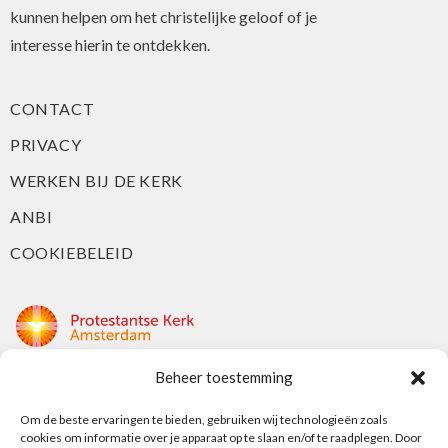
kunnen helpen om het christelijke geloof of je
interesse hierin te ontdekken.
CONTACT
PRIVACY
WERKEN BIJ DE KERK
ANBI
COOKIEBELEID
Beheer toestemming
Protestantse Kerk Amsterdam
Nieuwe Herengracht 18
Om de beste ervaringen te bieden, gebruiken wij technologieën zoals
cookies om informatie over je apparaat op te slaan en/of te raadplegen. Door