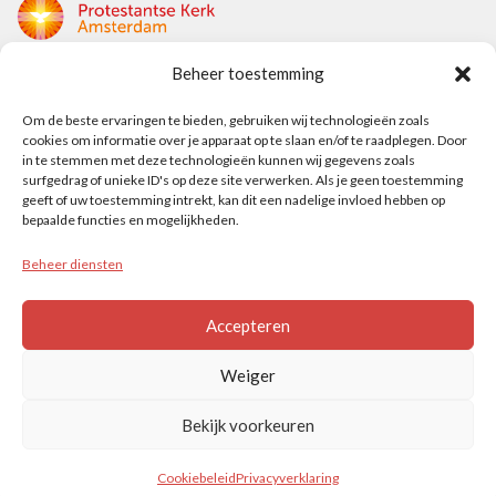
Beheer toestemming
Protestantse Kerk Amsterdam
Nieuwe Herengracht 18
Om de beste ervaringen te bieden, gebruiken wij technologieën zoals
cookies om informatie over je apparaat op te slaan en/of te raadplegen. Door
1018 DP Amsterdam
in te stemmen met deze technologieën kunnen wij gegevens zoals
surfgedrag of unieke ID's op deze site verwerken. Als je geen toestemming
t: 020 5353 700
geeft of uw toestemming intrekt, kan dit een nadelige invloed hebben op
e: info@protestantsamsterdam.nl
bepaalde functies en mogelijkheden.
Beheer diensten
Protestantse Diaconie Amsterdam
t: 06-13343219
Accepteren
e: info@diaconie.org
Weiger
Bekijk voorkeuren
© PROTESTANTSE KERK AMSTERDAM
Cookiebeleid
Privacyverklaring