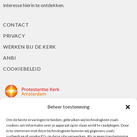
interesse hierin te ontdekken.
CONTACT
PRIVACY
WERKEN BIJ DE KERK
ANBI
COOKIEBELEID
Beheer toestemming
Protestantse Kerk Amsterdam
Nieuwe Herengracht 18
Om de beste ervaringen te bieden, gebruiken wij technologieën zoals
cookies om informatie over je apparaat op te slaan en/of te raadplegen. Door
1018 DP Amsterdam
in te stemmen met deze technologieën kunnen wij gegevens zoals
surfgedrag of unieke ID's op deze site verwerken. Als je geen toestemming