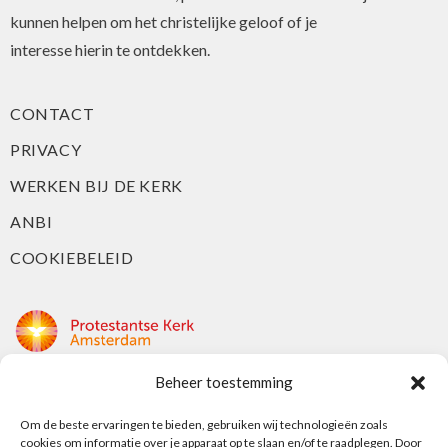
kunnen helpen om het christelijke geloof of je
interesse hierin te ontdekken.
CONTACT
PRIVACY
WERKEN BIJ DE KERK
ANBI
COOKIEBELEID
Beheer toestemming
Protestantse Kerk Amsterdam
Nieuwe Herengracht 18
Om de beste ervaringen te bieden, gebruiken wij technologieën zoals
cookies om informatie over je apparaat op te slaan en/of te raadplegen. Door